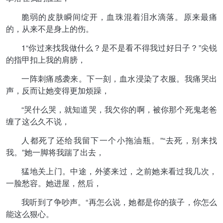
脆弱的皮肤瞬间绽开，血珠混着泪水滴落。原来最痛
的，从来不是身上的伤。
1“你过来找我做什么？是不是看不得我过好日子？”尖锐
的指甲扣上我的肩膀，
一阵刺痛感袭来。下一刻，血水浸染了衣服。我痛哭出
声，反而让她变得更加烦躁，
“哭什么哭，就知道哭，我欠你的啊，被你那个死鬼老爸
缠了这么久不说，
人都死了还给我留下一个小拖油瓶。”“去死，别来找
我。”她一脚将我踹了出去，
猛地关上门。中途，外婆来过，之前她来看过我几次，
一脸愁容。她进屋，然后，
我听到了争吵声。“再怎么说，她都是你的孩子，你怎么
能这么狠心。