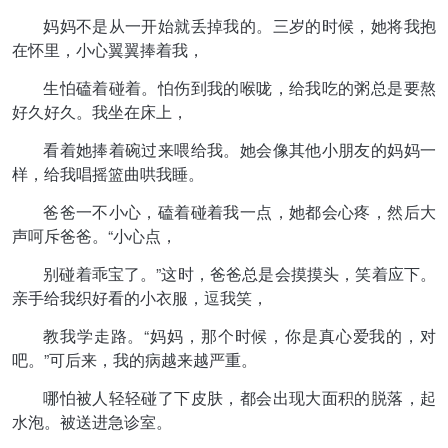
妈妈不是从一开始就丢掉我的。三岁的时候，她将我抱
在怀里，小心翼翼捧着我，
生怕磕着碰着。怕伤到我的喉咙，给我吃的粥总是要熬
好久好久。我坐在床上，
看着她捧着碗过来喂给我。她会像其他小朋友的妈妈一
样，给我唱摇篮曲哄我睡。
爸爸一不小心，磕着碰着我一点，她都会心疼，然后大
声呵斥爸爸。“小心点，
别碰着乖宝了。”这时，爸爸总是会摸摸头，笑着应下。
亲手给我织好看的小衣服，逗我笑，
教我学走路。“妈妈，那个时候，你是真心爱我的，对
吧。”可后来，我的病越来越严重。
哪怕被人轻轻碰了下皮肤，都会出现大面积的脱落，起
水泡。被送进急诊室。