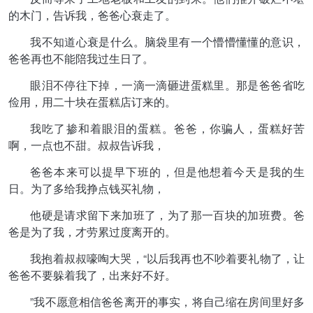
的木门，告诉我，爸爸心衰走了。
我不知道心衰是什么。脑袋里有一个懵懵懂懂的意识，
爸爸再也不能陪我过生日了。
眼泪不停往下掉，一滴一滴砸进蛋糕里。那是爸爸省吃
俭用，用二十块在蛋糕店订来的。
我吃了掺和着眼泪的蛋糕。爸爸，你骗人，蛋糕好苦
啊，一点也不甜。叔叔告诉我，
爸爸本来可以提早下班的，但是他想着今天是我的生
日。为了多给我挣点钱买礼物，
他硬是请求留下来加班了，为了那一百块的加班费。爸
爸是为了我，才劳累过度离开的。
我抱着叔叔嚎啕大哭，“以后我再也不吵着要礼物了，让
爸爸不要躲着我了，出来好不好。
”我不愿意相信爸爸离开的事实，将自己缩在房间里好多