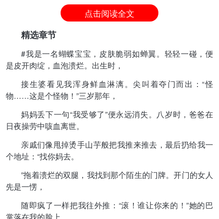
点击阅读全文
精选章节
#我是一名蝴蝶宝宝，皮肤脆弱如蝉翼。轻轻一碰，便
是皮开肉绽，血泡溃烂。出生时，
接生婆看见我浑身鲜血淋漓。尖叫着夺门而出：“怪
物……这是个怪物！”三岁那年，
妈妈丢下一句“我受够了”便永远消失。八岁时，爸爸在
日夜操劳中咳血离世。
亲戚们像甩掉烫手山芋般把我推来推去，最后扔给我一
个地址：“找你妈去。
”拖着溃烂的双腿，我找到那个陌生的门牌。开门的女人
先是一愣，
随即疯了一样把我往外推：“滚！谁让你来的！”她的巴
掌落在我的脸上，