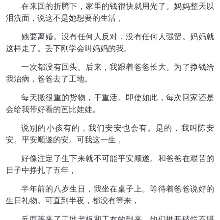
在来回的折腾下，家里的钱很快就用光了。妈妈整天以
泪洗面，说这不是她想要的生活，
她要离婚。没有任何人反对，没有任何人强留。妈妈就
这样走了。丢下刚学会叫妈妈的我。
一次都没有回头。后来，我跟着爸爸长大。为了挣钱给
我治病，爸爸去了工地。
每天搬很重的货物，干重活。即使如此，每次回家还是
会给我带好看的芭比娃娃。
说别的小孩有的，我们安安也会有。是的，我叫陈安
安。平安顺遂的安。可我这一生，
好像注定了生下来就不可能平安顺遂。和爸爸在艰苦的
日子中挣扎了五年，
半年前的八岁生日，我坐在桌子上。等待着爸爸说好的
生日礼物。可直到半夜，都没有等来，
反而等来了工地老板和工友的到来。他们推开破烂不堪