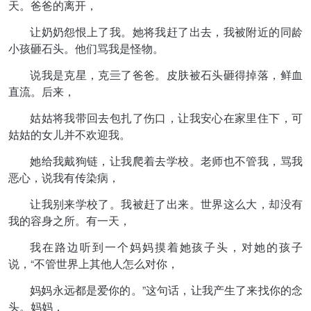
天。爸爸的离开，
让奶奶怨恨上了我。她将我赶了出去，我被附近的同龄
小孩砸石头。他们骂我是怪物。
说我是克星，克亖了爸爸。皮肤被石头砸得掉落，鲜血
直流。后来，
姑姑将我带回去包扎了伤口，让我安心在家里住下，可
姑姑的女儿并不欢迎我。
她给我戴狗链，让我爬着去学校。老师也不管我，骂我
恶心，说我有传染病，
让我别来学校了。我被赶了出来。世界这么大，却没有
我的容身之所。有一天，
我在路边听到一个妈妈摸着她孩子头，对她的孩子
说，“不管世界上其他人怎么对你，
妈妈永远都是爱你的。”这句话，让我产生了来找你的念
头。妈妈，