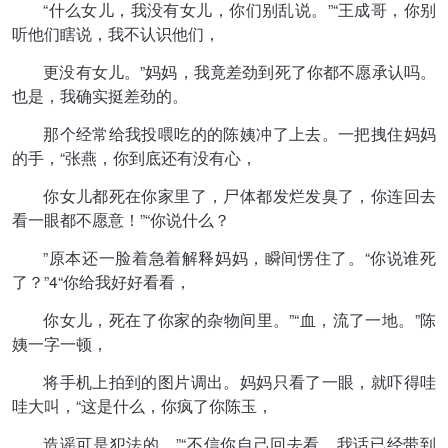
“什么女儿，我没有女儿，你们别乱说。”“王成哥，你别
听他们瞎说，我不认识他们，
更没有女儿。”妈妈，我竟差劲到死了你都不愿承认吗。
也是，我确实挺差劲的。
那个经常给我投喂吃的的陈姨冲了上去。一把拽住妈妈
的手，“张燕，你到底还有没有心，
你女儿都死在你家里了，尸体都发烂发臭了，你连回去
看一眼都不愿意！”“你说什么？
”原本还一脸着急着解释妈妈，瞬间愣住了。“你说谁死
了？”4“你给我好好看看，
你女儿，死在了你家的杂物间里。”“血，流了一地。”陈
姨一字一顿，
将手机上拍到的图片调出。妈妈只看了一眼，就吓得哇
哇大叫，“这是什么，你疯了你陈玉，
造谣可是犯法的。”“不信你自己回去看，我话已经带到