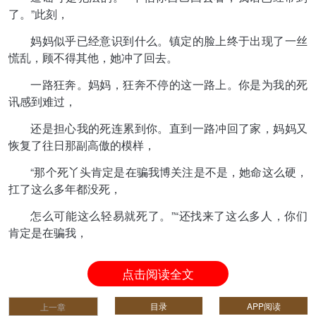
了。”此刻，
妈妈似乎已经意识到什么。镇定的脸上终于出现了一丝
慌乱，顾不得其他，她冲了回去。
一路狂奔。妈妈，狂奔不停的这一路上。你是为我的死
讯感到难过，
还是担心我的死连累到你。直到一路冲回了家，妈妈又
恢复了往日那副高傲的模样，
“那个死丫头肯定是在骗我博关注是不是，她命这么硬，
扛了这么多年都没死，
怎么可能这么轻易就死了。”“还找来了这么多人，你们
肯定是在骗我，
点击阅读全文
目录
APP阅读
上一章