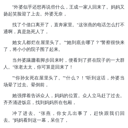
”外婆似乎还想再说些什么，王成一家人回来了。妈妈又
扬起笑脸迎了上去。外婆无奈，
找了个借口离开了，直奔家里。“这张燕的电话怎么打不
通啊，真是急死人了，
她女儿都烂在屋里头了。”“她到底去哪了？”警察很快来
了，将小小的院子围了起来。
当外婆蹒跚着脚步回来时，便看到了挤在院子的一大群
人。“张老太太，你可算是回来了！
”“你孙女死在屋里头了。”“什么？！”听到这话，外婆当
场晕了过去。晕倒前，
她强撑着告诉众人，妈妈的位置。众人立马赶了过去。
齐齐涌进饭店，找到妈妈所在包厢，
冲了进去。“张燕，你女儿出事了，赶快跟我们回
去。”妈妈看到这一幕，呆住了，