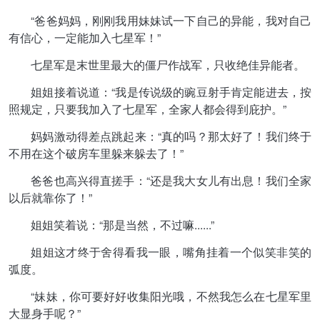
“爸爸妈妈，刚刚我用妹妹试一下自己的异能，我对自己
有信心，一定能加入七星军！”
七星军是末世里最大的僵尸作战军，只收绝佳异能者。
姐姐接着说道：“我是传说级的豌豆射手肯定能进去，按
照规定，只要我加入了七星军，全家人都会得到庇护。”
妈妈激动得差点跳起来：“真的吗？那太好了！我们终于
不用在这个破房车里躲来躲去了！”
爸爸也高兴得直搓手：“还是我大女儿有出息！我们全家
以后就靠你了！”
姐姐笑着说：“那是当然，不过嘛......”
姐姐这才终于舍得看我一眼，嘴角挂着一个似笑非笑的
弧度。
“妹妹，你可要好好收集阳光哦，不然我怎么在七星军里
大显身手呢？”