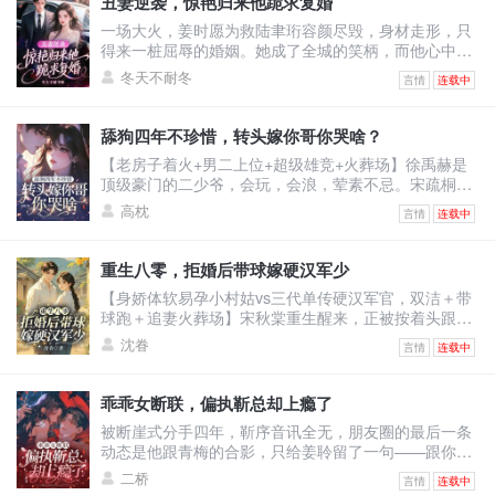
丑妻逆袭，惊艳归来他跪求复婚
全是笑话。宁瓷甩出离婚协议，对方却撕下伪装：“你躺
一场大火，姜时愿为救陆聿珩容颜尽毁，身材走形，只
着就有钱花，还有什么不知足的？苏娇是科研专家，能
得来一桩屈辱的婚姻。她成了全城的笑柄，而他心中只
给我带来
有白月光。直到在医院撞见他陪怀孕的姐姐产检，姜时
冬天不耐冬
言情
连载中
愿才彻底心死。离婚协议上，她只要一套房，从此消
失。一年后，容光焕发、气质清冷的姜时愿惊艳全场。
身旁站着的是行业翘楚，目光温柔专注。陆聿珩看着台
舔狗四年不珍惜，转头嫁你哥你哭啥？
上那个陌生又熟悉的女子，心脏抽痛，终于在她面前低
【老房子着火+男二上位+超级雄竞+火葬场】徐禹赫是
头：“时愿，我后悔了。”姜时愿轻轻抽回手，笑意疏
顶级豪门的二少爷，会玩，会浪，荤素不忌。宋疏桐和
离：“陆总，迟来的
他在一起四年。为了迎合他，将自己变成风情万种的处
高枕
言情
连载中
子。只因他说，这样又纯又浪的女人最让人着迷。结果
他转头出轨了不谙世事的女大学生，说他还是喜欢真纯
情的。一时间，宋疏桐成了圈子里的笑话。-后来。宋疏
重生八零，拒婚后带球嫁硬汉军少
桐跟传闻中那古板封建，权势滔天的徐家大少——徐泊
【身娇体软易孕小村姑vs三代单传硬汉军官，双洁＋带
琂，领证结婚。徐禹赫踉跄跑来，眼尾泛红，哽咽：“宋
球跑＋追妻火葬场】宋秋棠重生醒来，正被按着头跟公
疏桐，你答
鸡拜堂——这就是上辈子她被哄骗跳进火坑的开始。上
沈眷
言情
连载中
辈子她被表姐顶替高考成绩，被渣男骗婚当牛做马十
年，惨死柴房，死前才知道，这对狗男女早就勾搭在了
一起，在部队过上了好日子。重活一世，宋秋棠拒绝内
乖乖女断联，偏执靳总却上瘾了
耗，直接携孕肚杀上海岛部队，锤渣男，要补偿，顺便
被断崖式分手四年，靳序音讯全无，朋友圈的最后一条
把顶替她上大学的表姐拉下马。没想到这一闹，竟闹进
动态是他跟青梅的合影，只给姜聆留了一句——跟你没
了冷面团长的心里
做过的，我跟她都做过。所有人都说她被靳序玩了，失
二桥
言情
连载中
身失心，还妄想要靳序的真心，不知天高地厚。十二岁