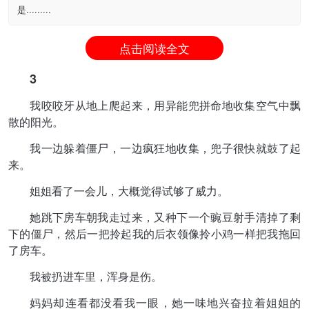
是.........
点击阅读全文
3
我咬咬牙从地上爬起来，用异能兜拼命地收集空气中飘
散的阳光。
我一边躲着僵尸，一边疯狂地收集，兜子很快就鼓了起
来。
姐姐看了一会儿，大概觉得试够了威力。
她跳下房车朝我走过来，又种下一个豌豆射手清掉了剩
下的僵尸，然后一把拎起我的后衣领像拎小鸡一样把我拖回
了房车。
我被扔进车里，浑身是伤。
妈妈却连看都没看我一眼，她一味地兴奋拉着姐姐的