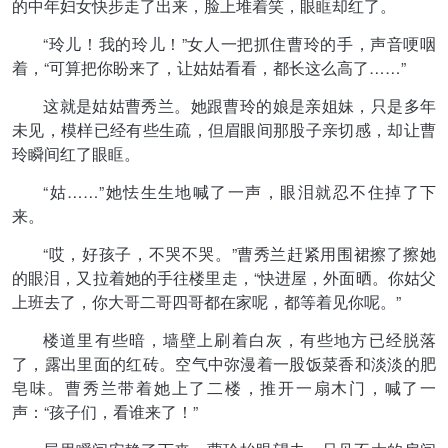
的中年妇女快步走了出来，脸上堆着笑，眼眶却红了。
“玲儿！我的玲儿！”女人一把抓住曹玲的手，声音哽咽
着，“可算把你盼来了，让姑姑看看，都长这么高了……”
这就是姑姑曹秀兰。她跟曹玲的娘是亲姐妹，只是多年
未见，模样已经有些生疏，但眉眼间那股子亲切感，却让曹
玲瞬间红了眼眶。
“姑……”她怯生生地喊了一声，眼泪就忍不住掉了下
来。
“哎，好孩子，不哭不哭。”曹秀兰赶紧用围裙擦了擦她
的眼泪，又拉着她的手往楼里走，“快进屋，外面晒。你姑父
上班去了，你大哥二哥四哥都在家呢，都等着见你呢。”
楼道里有些暗，墙壁上刷着白灰，有些地方已经脱落
了，露出里面的红砖。空气中弥漫着一股饭菜香和淡淡的肥
皂味。曹秀兰带着她上了二楼，推开一扇木门，喊了一
声：“孩子们，看谁来了！”