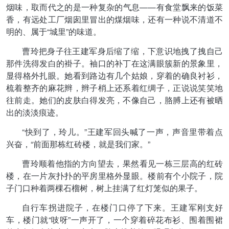
烟味，取而代之的是一种复杂的气息——有食堂飘来的饭菜
香，有远处工厂烟囱里冒出的煤烟味，还有一种说不清道不
明的、属于“城里”的味道。
曹玲把身子往王建军身后缩了缩，下意识地拽了拽自己
那件洗得发白的褂子。袖口的补丁在这满眼簇新的景象里，
显得格外扎眼。她看到路边有几个姑娘，穿着的确良衬衫，
梳着整齐的麻花辫，辫子梢上还系着红绸子，正说说笑笑地
往前走。她们的皮肤白得发亮，不像自己，胳膊上还有被晒
出的淡淡痕迹。
“快到了，玲儿。”王建军回头喊了一声，声音里带着点
兴奋，“前面那栋红砖楼，就是我们家。”
曹玲顺着他指的方向望去，果然看见一栋三层高的红砖
楼，在一片灰扑扑的平房里格外显眼。楼前有个小院子，院
子门口种着两棵石榴树，树上挂满了红灯笼似的果子。
自行车拐进院子，在楼门口停了下来。王建军刚支好
车，楼门就“吱呀”一声开了，一个穿着碎花布衫、围着围裙