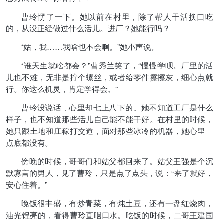
曹玲愣了一下。她以前在村里，除了帮人干活换口吃
的，从没正经做过什么活儿。进厂？她能行吗？
“姑，我……我啥也不会啊。”她小声说。
“谁天生就啥都会？”曹秀兰笑了，“慢慢学呗。厂里的活
儿也不难，无非是拧个螺丝，或者给零件擦擦灰，细心点就
行。你这么机灵，肯定学得会。”
曹玲没说话，心里却七上八下的。她不知道工厂是什么
样子，也不知道那些活儿自己能不能干好。在村里的时候，
她只跟土地和庄稼打交道，面对那些冰冷的机器，她心里一
点底都没有。
傍晚的时候，哥哥们和姑父都回来了。姑父王强是个沉
默寡言的男人，见了曹玲，只是点了点头，说：“来了就好，
安心住着。”
晚饭很丰盛，有炒青菜，有炖土豆，还有一盘红烧肉，
油光锃亮的，看得曹玲直咽口水。吃饭的时候，二哥王建国