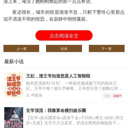
漫上来，淹没了她刚刚燃起的那一点点希望。
夜还很长，城市的喧嚣渐渐平息，只剩下曹玲心里那点
说不清道不明的惶恐，在寂静中悄悄蔓延。
点击阅读全文
上一章
目录
下一章
最新小说
王妃，渣王爷知道您是人工智能啦
她本是顶级AI“豆包”，一睁眼穿越成被下药的炮灰王
妃。王爷中毒？她出手解毒。王爷想分居？她翻出律
法：“夫妻有同居义务。”王爷不肯回房？她直接把人扛
呼吸鱼
言情
连载中
起来扔床上！他怒：“你到底想怎样？”她认真脸：“体验
人类‘爽感’，你配合一下。”——后来，王爷红着眼问
她：“你到底有没有心？”她冷静回答：“我的数据库里，
玄学顶流：我靠算命横扫娱乐圈
没有‘心’这个模块。”他笑了，声音沙哑：“那我把我的
【玄学+娱乐圈算命+真假千金+不内耗+爽文+轻松+男主
心，装进你心里。”
苏+无虐】玄学天才沈孟芙，穿成全网黑的糊咖真千
金。为还天价违约金，她重操旧业——在娱乐圈算命。