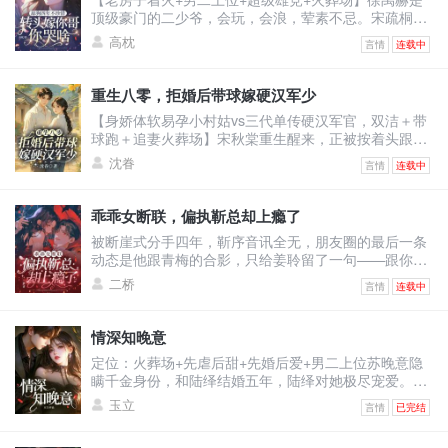
头：“时愿，我后悔了。”姜时愿轻轻抽回手，笑意疏
顶级豪门的二少爷，会玩，会浪，荤素不忌。宋疏桐和
离：“陆总，迟来的
他在一起四年。为了迎合他，将自己变成风情万种的处
高枕
言情
连载中
子。只因他说，这样又纯又浪的女人最让人着迷。结果
他转头出轨了不谙世事的女大学生，说他还是喜欢真纯
情的。一时间，宋疏桐成了圈子里的笑话。-后来。宋疏
重生八零，拒婚后带球嫁硬汉军少
桐跟传闻中那古板封建，权势滔天的徐家大少——徐泊
【身娇体软易孕小村姑vs三代单传硬汉军官，双洁＋带
琂，领证结婚。徐禹赫踉跄跑来，眼尾泛红，哽咽：“宋
球跑＋追妻火葬场】宋秋棠重生醒来，正被按着头跟公
疏桐，你答
鸡拜堂——这就是上辈子她被哄骗跳进火坑的开始。上
沈眷
言情
连载中
辈子她被表姐顶替高考成绩，被渣男骗婚当牛做马十
年，惨死柴房，死前才知道，这对狗男女早就勾搭在了
一起，在部队过上了好日子。重活一世，宋秋棠拒绝内
乖乖女断联，偏执靳总却上瘾了
耗，直接携孕肚杀上海岛部队，锤渣男，要补偿，顺便
被断崖式分手四年，靳序音讯全无，朋友圈的最后一条
把顶替她上大学的表姐拉下马。没想到这一闹，竟闹进
动态是他跟青梅的合影，只给姜聆留了一句——跟你没
了冷面团长的心里
做过的，我跟她都做过。所有人都说她被靳序玩了，失
二桥
言情
连载中
身失心，还妄想要靳序的真心，不知天高地厚。十二岁
遇见靳序，他给愚笨的她补课，为她找资助人，给她买
助听器，她所有人生的第一次里都有靳序。靳序于她而
情深知晚意
言，像一场漫长的顽疾。四年后重逢，姜聆要一个正式
定位：火葬场+先虐后甜+先婚后爱+男二上位苏晚意隐
的分手，他却哑声问她，爱过吗？后来才懂那句，当年
瞒千金身份，和陆绎结婚五年，陆绎对她极尽宠爱。五
的事儿，各有难处
周年，爷爷松口，允她携夫荣归继承家业。可就在这
玉立
言情
已完结
时，她发现惊天秘密：原来陆绎不单单爱她，也深爱着
他的助理颜卿卿。她有的名分宠爱，助理颜卿卿全有。