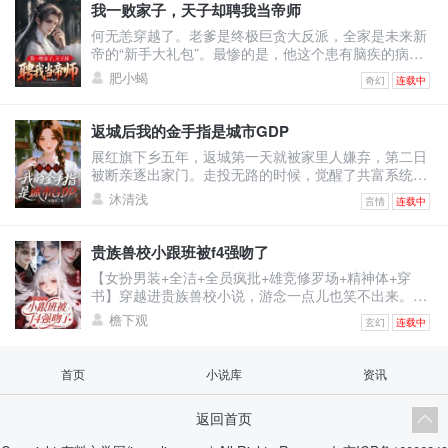
她求而不得的骨肉，颜卿卿早已为他生下。最后三十
我一败家子，天子却聘我当帝师
天，苏晚意彻底看清他深情下的虚伪。“三个人的世界太
何无恙穿越了。老爹是终极巨贪大反派，全家是未来新
拥挤，”她擦掉眼泪，“我的位置让给她，陆绎，再也不
帝的“新手大礼包”。最惨的是，他这个患有脑疾的病秧
见。”两年后，
子寿命只剩一个时辰不到。好在觉醒败家长寿系统，为
肥小蝎
奇幻
连载中
了活命，他只能开启“自杀式”败家，拿着烫手的官银在
大街上疯狂招摇。可他发现，他越是想把家产败光，他
的名望就越是功盖千秋。直到有一天，天子御驾亲临何
返城后我的金手指是城市GDP
府：“先生，别装了，朕知道你是绝世奇才，请受朕一
展红旗下乡五年，返城第一天就被家里人嫌弃，第二日
拜，入宫当帝师吧！”何无恙看着因为“被误认为勤俭持
被断亲逐出家门。走投无路的时候，觉醒了共富系统，
家”而暴扣
从此她开启了事业脑，一步步走向人生巅峰。
沐清浅
言情
连载中
贵族兽校小跟班被f4强吻了
【女扮男装+全洁+全员疯批+雄竞修罗场+精神体+穿
书】穿越进贵族兽校小说，游念一点儿也笑不出来。因
为女主是假白莲真黑心，F4男主们都是疯批，而她是女
檐下观
玄幻
连载中
扮男装且莫名其妙跟男主们同宿舍的小炮灰。她只想保
住小命，却被迫成了男主们的小跟班。哈哈，没招了。
游念死死捂着真实性别，卷生卷死，只求提前毕业，彻
首页
小说库
资讯
底摆脱剧情。却没想到，一不小心把自己卷成了学校首
席，还收获了四个男主的卑微告白。
返回首页