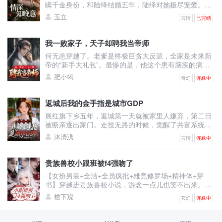
瞒千金身份，和陆绎结婚五年，陆绎对她极尽宠爱。五
的事儿，各有难处
周年，爷爷松口，允她携夫荣归继承家业。可就在这
玉立
言情
已完结
时，她发现惊天秘密：原来陆绎不单单爱她，也深爱着
他的助理颜卿卿。她有的名分宠爱，助理颜卿卿全有。
她求而不得的骨肉，颜卿卿早已为他生下。最后三十
我一败家子，天子却聘我当帝师
天，苏晚意彻底看清他深情下的虚伪。“三个人的世界太
何无恙穿越了。老爹是终极巨贪大反派，全家是未来新
拥挤，”她擦掉眼泪，“我的位置让给她，陆绎，再也不
帝的“新手大礼包”。最惨的是，他这个患有脑疾的病秧
见。”两年后，
子寿命只剩一个时辰不到。好在觉醒败家长寿系统，为
肥小蝎
奇幻
连载中
了活命，他只能开启“自杀式”败家，拿着烫手的官银在
大街上疯狂招摇。可他发现，他越是想把家产败光，他
的名望就越是功盖千秋。直到有一天，天子御驾亲临何
返城后我的金手指是城市GDP
府：“先生，别装了，朕知道你是绝世奇才，请受朕一
展红旗下乡五年，返城第一天就被家里人嫌弃，第二日
拜，入宫当帝师吧！”何无恙看着因为“被误认为勤俭持
被断亲逐出家门。走投无路的时候，觉醒了共富系统，
家”而暴扣
从此她开启了事业脑，一步步走向人生巅峰。
沐清浅
言情
连载中
贵族兽校小跟班被f4强吻了
【女扮男装+全洁+全员疯批+雄竞修罗场+精神体+穿
书】穿越进贵族兽校小说，游念一点儿也笑不出来。因
为女主是假白莲真黑心，F4男主们都是疯批，而她是女
檐下观
玄幻
连载中
扮男装且莫名其妙跟男主们同宿舍的小炮灰。她只想保
住小命，却被迫成了男主们的小跟班。哈哈，没招了。
游念死死捂着真实性别，卷生卷死，只求提前毕业，彻