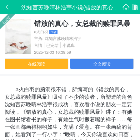
沈知言苏晚晴林浩宇小说(错放的真心，
首页
书架
已完结
女总裁的赎罪风暴)免费阅读全文无弹窗
错放的真心，女总裁的赎罪风暴
a火白羽
作者
主角: 沈知言苏晚晴林浩宇
言情
已完结
小说库
2025-12-03 16:38:59
在线阅读
全文阅读
a火白羽的脑洞很不错，所编写的《错放的真心，
女总裁的赎罪风暴》吸引了不少的读者，所塑造的角色
沈知言苏晚晴林浩宇很成功，喜欢看小说的朋友一定要
阅读，《错放的真心，女总裁的赎罪风暴》讲了：有她
在图书馆看书的样子，有她生气时撅着嘴的样子……每
一张画都画得栩栩如生，充满了爱意。在一张画稿的背
面，她看到了一行小字：“晚晴，今天你说喜欢向日葵，