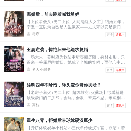
重活一世，温时言立誓保护右手，救死扶伤，不违师
训，打倒富婆。然而，当将他逐出师门的师伯上门为难
时。温时言还没反应，跟他作对的富婆们不乐意了。纷
离婚后，前夫跪着喊我舅妈
纷砸钱给他砸资源，牵人脉。凭什么说温大夫不行！他
【上位者低头+男二上位+人间清醒大女主】结婚五年，
是最强的！医术也是！一开始人们嗤之以鼻。后开整个
宁瓷一直以为自己是人生赢家——丈夫宋以安是豪门继
医学界都被他的医
承人，她只需在家当个优雅贵妇。直到宁瓷发现三个真
霜序
言情
连载中
相：丈夫口中的“亲弟弟”，其实是他的私生子；这孩子
的妈，是他那位“干妹妹”苏娇；过去五年每次出差，他
都是去国外陪那母子俩。呵，二十年相识，五年婚姻，
丑妻逆袭，惊艳归来他跪求复婚
全是笑话。宁瓷甩出离婚协议，对方却撕下伪装：“你躺
一场大火，姜时愿为救陆聿珩容颜尽毁，身材走形，只
着就有钱花，还有什么不知足的？苏娇是科研专家，能
得来一桩屈辱的婚姻。她成了全城的笑柄，而他心中只
给我带来
有白月光。直到在医院撞见他陪怀孕的姐姐产检，姜时
冬天不耐冬
言情
连载中
愿才彻底心死。离婚协议上，她只要一套房，从此消
失。一年后，容光焕发、气质清冷的姜时愿惊艳全场。
身旁站着的是行业翘楚，目光温柔专注。陆聿珩看着台
舔狗四年不珍惜，转头嫁你哥你哭啥？
上那个陌生又熟悉的女子，心脏抽痛，终于在她面前低
【老房子着火+男二上位+超级雄竞+火葬场】徐禹赫是
头：“时愿，我后悔了。”姜时愿轻轻抽回手，笑意疏
顶级豪门的二少爷，会玩，会浪，荤素不忌。宋疏桐和
离：“陆总，迟来的
他在一起四年。为了迎合他，将自己变成风情万种的处
高枕
言情
连载中
子。只因他说，这样又纯又浪的女人最让人着迷。结果
他转头出轨了不谙世事的女大学生，说他还是喜欢真纯
情的。一时间，宋疏桐成了圈子里的笑话。-后来。宋疏
重生八零，拒婚后带球嫁硬汉军少
桐跟传闻中那古板封建，权势滔天的徐家大少——徐泊
【身娇体软易孕小村姑vs三代单传硬汉军官，双洁＋带
琂，领证结婚。徐禹赫踉跄跑来，眼尾泛红，哽咽：“宋