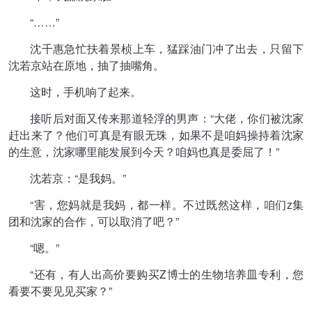
“……”
沈千惠急忙扶着景桢上车，猛踩油门冲了出去，只留下
沈若京站在原地，抽了抽嘴角。
这时，手机响了起来。
接听后对面又传来那道轻浮的男声：“大佬，你们被沈家
赶出来了？他们可真是有眼无珠，如果不是咱妈操持着沈家
的生意，沈家哪里能发展到今天？咱妈也真是委屈了！”
沈若京：“是我妈。”
“害，您妈就是我妈，都一样。不过既然这样，咱们z集
团和沈家的合作，可以取消了吧？”
“嗯。”
“还有，有人出高价要购买Z博士的生物培养皿专利，您
看要不要见见买家？”