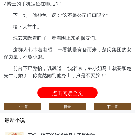
Z博士的手机定位在哪儿？”
下一刻，他神色一讶：“这不是公司门口吗？”
楼下大堂中。
沈若京眯着眸子，看着围上来的保安们。
这群人都带着电棍，一看就是有备而来，楚氏集团的安
保力量，不容小觑。
前台下巴微抬，讥讽道：“沈若京，林小姐马上就要和楚
先生订婚了，你竟然闹到他身上，真是不要脸！”
点击阅读全文
上一章
目录
下一章
最新小说