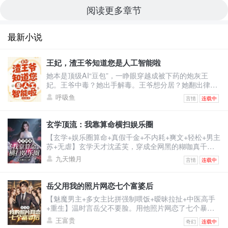
阅读更多章节
最新小说
王妃，渣王爷知道您是人工智能啦
她本是顶级AI“豆包”，一睁眼穿越成被下药的炮灰王
妃。王爷中毒？她出手解毒。王爷想分居？她翻出律
法：“夫妻有同居义务。”王爷不肯回房？她直接把人扛
呼吸鱼
言情
连载中
起来扔床上！他怒：“你到底想怎样？”她认真脸：“体验
人类‘爽感’，你配合一下。”——后来，王爷红着眼问
她：“你到底有没有心？”她冷静回答：“我的数据库里，
玄学顶流：我靠算命横扫娱乐圈
没有‘心’这个模块。”他笑了，声音沙哑：“那我把我的
【玄学+娱乐圈算命+真假千金+不内耗+爽文+轻松+男主
心，装进你心里。”
苏+无虐】玄学天才沈孟芙，穿成全网黑的糊咖真千
金。为还天价违约金，她重操旧业——在娱乐圈算命。
九天懒月
言情
连载中
看因果、断风水、破阴煞，专治各种不服。网友群
嘲：“坐等她翻车退圈！”结果——假千金封杀她？对方
财帛宫破败，一夜破产。渣男未婚夫欺她？阵眼踢翻，
岳父用我的照片网恋七个富婆后
当场身败名裂。顶流偷粉丝气运？反手起阵，对方喜提
【魅魔男主+多女主比拼强制喂饭+暧昧拉扯+中医高手
缝纫机。黑粉跪了，豪门疯了，顶流排队求一卦。她却
+重生】温时言岳父不要脸。用他照片网恋了七个暴脾
回头，懒懒靠上
气的大富婆，连累温时言被打断右手，断了中医生涯。
王富贵
奇幻
连载中
重活一世，温时言立誓保护右手，救死扶伤，不违师