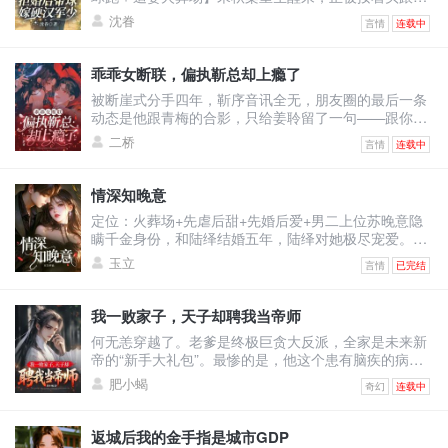
疏桐，你答
鸡拜堂——这就是上辈子她被哄骗跳进火坑的开始。上
沈眷
言情
连载中
辈子她被表姐顶替高考成绩，被渣男骗婚当牛做马十
年，惨死柴房，死前才知道，这对狗男女早就勾搭在了
一起，在部队过上了好日子。重活一世，宋秋棠拒绝内
乖乖女断联，偏执靳总却上瘾了
耗，直接携孕肚杀上海岛部队，锤渣男，要补偿，顺便
被断崖式分手四年，靳序音讯全无，朋友圈的最后一条
把顶替她上大学的表姐拉下马。没想到这一闹，竟闹进
动态是他跟青梅的合影，只给姜聆留了一句——跟你没
了冷面团长的心里
做过的，我跟她都做过。所有人都说她被靳序玩了，失
二桥
言情
连载中
身失心，还妄想要靳序的真心，不知天高地厚。十二岁
遇见靳序，他给愚笨的她补课，为她找资助人，给她买
助听器，她所有人生的第一次里都有靳序。靳序于她而
情深知晚意
言，像一场漫长的顽疾。四年后重逢，姜聆要一个正式
定位：火葬场+先虐后甜+先婚后爱+男二上位苏晚意隐
的分手，他却哑声问她，爱过吗？后来才懂那句，当年
瞒千金身份，和陆绎结婚五年，陆绎对她极尽宠爱。五
的事儿，各有难处
周年，爷爷松口，允她携夫荣归继承家业。可就在这
玉立
言情
已完结
时，她发现惊天秘密：原来陆绎不单单爱她，也深爱着
他的助理颜卿卿。她有的名分宠爱，助理颜卿卿全有。
她求而不得的骨肉，颜卿卿早已为他生下。最后三十
我一败家子，天子却聘我当帝师
天，苏晚意彻底看清他深情下的虚伪。“三个人的世界太
何无恙穿越了。老爹是终极巨贪大反派，全家是未来新
拥挤，”她擦掉眼泪，“我的位置让给她，陆绎，再也不
帝的“新手大礼包”。最惨的是，他这个患有脑疾的病秧
见。”两年后，
子寿命只剩一个时辰不到。好在觉醒败家长寿系统，为
肥小蝎
奇幻
连载中
了活命，他只能开启“自杀式”败家，拿着烫手的官银在
大街上疯狂招摇。可他发现，他越是想把家产败光，他
的名望就越是功盖千秋。直到有一天，天子御驾亲临何
返城后我的金手指是城市GDP