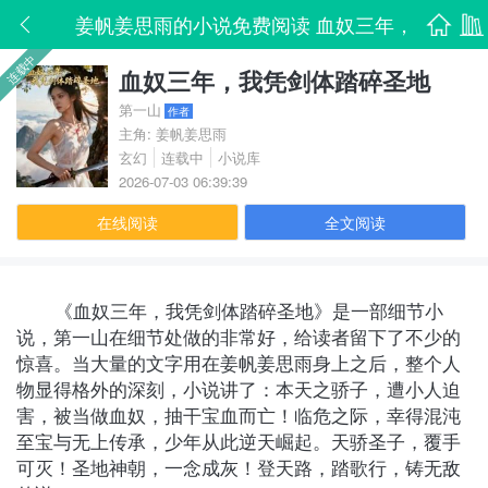
姜帆姜思雨的小说免费阅读 血奴三年，
首页
书架
连载中
我凭剑体踏碎圣地无删减全文
血奴三年，我凭剑体踏碎圣地
第一山
作者
主角: 姜帆姜思雨
玄幻
连载中
小说库
2026-07-03 06:39:39
在线阅读
全文阅读
《血奴三年，我凭剑体踏碎圣地》是一部细节小
说，第一山在细节处做的非常好，给读者留下了不少的
惊喜。当大量的文字用在姜帆姜思雨身上之后，整个人
物显得格外的深刻，小说讲了：本天之骄子，遭小人迫
害，被当做血奴，抽干宝血而亡！临危之际，幸得混沌
至宝与无上传承，少年从此逆天崛起。天骄圣子，覆手
可灭！圣地神朝，一念成灰！登天路，踏歌行，铸无敌