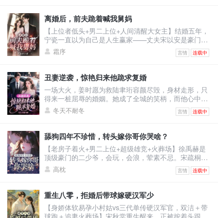
训，打倒富婆。然而，当将他逐出师门的师伯上门为难
时。温时言还没反应，跟他作对的富婆们不乐意了。纷
离婚后，前夫跪着喊我舅妈
纷砸钱给他砸资源，牵人脉。凭什么说温大夫不行！他
【上位者低头+男二上位+人间清醒大女主】结婚五年，
是最强的！医术也是！一开始人们嗤之以鼻。后开整个
宁瓷一直以为自己是人生赢家——丈夫宋以安是豪门继
医学界都被他的医
承人，她只需在家当个优雅贵妇。直到宁瓷发现三个真
霜序
言情
连载中
相：丈夫口中的“亲弟弟”，其实是他的私生子；这孩子
的妈，是他那位“干妹妹”苏娇；过去五年每次出差，他
都是去国外陪那母子俩。呵，二十年相识，五年婚姻，
丑妻逆袭，惊艳归来他跪求复婚
全是笑话。宁瓷甩出离婚协议，对方却撕下伪装：“你躺
一场大火，姜时愿为救陆聿珩容颜尽毁，身材走形，只
着就有钱花，还有什么不知足的？苏娇是科研专家，能
得来一桩屈辱的婚姻。她成了全城的笑柄，而他心中只
给我带来
有白月光。直到在医院撞见他陪怀孕的姐姐产检，姜时
冬天不耐冬
言情
连载中
愿才彻底心死。离婚协议上，她只要一套房，从此消
失。一年后，容光焕发、气质清冷的姜时愿惊艳全场。
身旁站着的是行业翘楚，目光温柔专注。陆聿珩看着台
舔狗四年不珍惜，转头嫁你哥你哭啥？
上那个陌生又熟悉的女子，心脏抽痛，终于在她面前低
【老房子着火+男二上位+超级雄竞+火葬场】徐禹赫是
头：“时愿，我后悔了。”姜时愿轻轻抽回手，笑意疏
顶级豪门的二少爷，会玩，会浪，荤素不忌。宋疏桐和
离：“陆总，迟来的
他在一起四年。为了迎合他，将自己变成风情万种的处
高枕
言情
连载中
子。只因他说，这样又纯又浪的女人最让人着迷。结果
他转头出轨了不谙世事的女大学生，说他还是喜欢真纯
情的。一时间，宋疏桐成了圈子里的笑话。-后来。宋疏
重生八零，拒婚后带球嫁硬汉军少
桐跟传闻中那古板封建，权势滔天的徐家大少——徐泊
【身娇体软易孕小村姑vs三代单传硬汉军官，双洁＋带
琂，领证结婚。徐禹赫踉跄跑来，眼尾泛红，哽咽：“宋
球跑＋追妻火葬场】宋秋棠重生醒来，正被按着头跟公