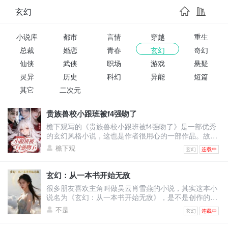
玄幻
小说库
都市
言情
穿越
重生
总裁
婚恋
青春
玄幻
奇幻
仙侠
武侠
职场
游戏
悬疑
灵异
历史
科幻
异能
短篇
其它
二次元
贵族兽校小跟班被f4强吻了
檐下观写的《贵族兽校小跟班被f4强吻了》是一部优秀
的玄幻风格小说，这也是作者很用心的一部作品。故事
围绕游念风肆然展开，所呈现的效果很不错，看的读者
檐下观
玄幻
连载中
入迷，小说讲了：【女扮男装+全洁+全员疯批+雄竞修
罗场+精神体+穿书】穿越进贵族兽校小说，游念一点儿
也笑不出来。因为女主是假白莲真黑心，F4男主们都是
玄幻：从一本书开始无敌
疯批，而她是女扮男装且莫名其妙跟男主们同宿舍的小
很多朋友喜欢主角叫做吴云肖雪燕的小说，其实这本小
炮灰。她只想保住小命，却被迫成了男主们的小跟班。
说名为《玄幻：从一本书开始无敌》，是不是创作的。
哈哈，没招了。游念死死捂着真实性别，卷生卷死，只
在本文中吴云肖雪燕的故事很吸引人，可以看一看，小
求提前毕业，彻底摆脱剧情。却没想到，一不小心把自
不是
玄幻
连载中
说讲的是：天才少年被未婚妻骗取丹田，沦为废人。天
己卷成了学校首席，还收获了四个男主的卑微告白。
降机缘，得一神秘金丹，获上古武神传承功法，太上武